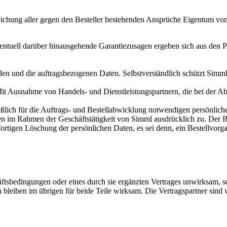
egleichung aller gegen den Besteller bestehenden Ansprüche Eigentum vo
entuell darüber hinausgehende Garantiezusagen ergeben sich aus den 
den und die auftragsbezogenen Daten. Selbstverständlich schützt Sim
 Mit Ausnahme von Handels- und Dienstleistungspartnern, die bei der A
hließlich für die Auftrags- und Bestellabwicklung notwendigen persönlic
im Rahmen der Geschäftstätigkeit von Simml ausdrücklich zu. Der Best
fortigen Löschung der persönlichen Daten, es sei denn, ein Bestellvorga
tsbedingungen oder eines durch sie ergänzten Vertrages unwirksam, 
bleiben im übrigen für beide Teile wirksam. Die Vertragspartner sind v